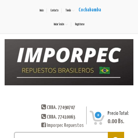
Cochabamba
Inicio
Contacto
Tienda
Iniciar Sesión
Registrarse
CBBA. 77490707
Precio Total:
0
CBBA. 77410063
0.00
Bs.
Imporpec Repuestos