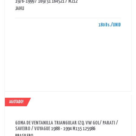
1976-1999 / 169731 164521 / M212
JAHU
180 Bs./UNID
AGOTADO!
AHORRAS 150 BS.
GOMA DE VENTANILLA TRIANGULAR IZQ. VW GOL/ PARATI /
SAVEIRO / VOYAGUE 1988 - 1994 M135 125986