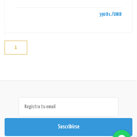
390 Bs./UNID
1
Suscribirse