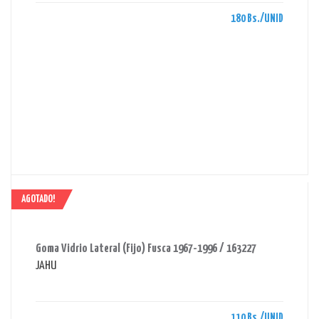
180 Bs./UNID
AGOTADO!
AHORRAS 110 BS.
Goma Vidrio Lateral (Fijo) Fusca 1967-1996 / 163227
JAHU
110 Bs./UNID