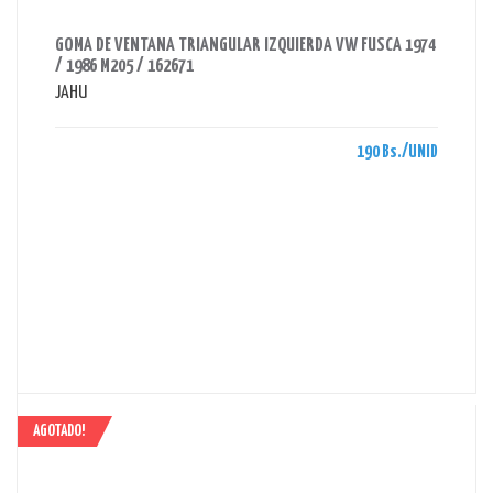
AHORRAS 190 BS.
GOMA DE VENTANA TRIANGULAR IZQUIERDA VW FUSCA 1974
/ 1986 M205 / 162671
JAHU
190 Bs./UNID
AGOTADO!
AHORRAS 150 BS.