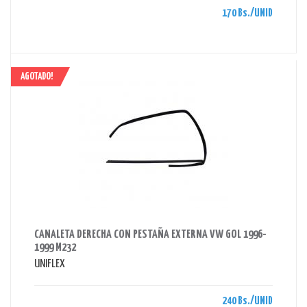
170 Bs./UNID
AGOTADO!
AHORRAS 240 BS.
CANALETA DERECHA CON PESTAÑA EXTERNA VW GOL 1996-
1999 M232
UNIFLEX
240 Bs./UNID