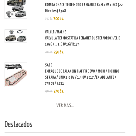
BOMBA DE ACEITE DE MOTOR RENAULT K4M 16V 1.6CC (22
Dientes) B348
700 Bs.
750 Bs.
VALCLEI/MALHE
VALVULA TERMOSTATICA RENAULT DUSTER/OROCH/CLIO
1996 /... 1.6 8/16V R174
250 Bs.
280 Bs.
SABO
EMPAQUE DE BALANCIN FIAT FIRE EVO / MOBI / FIORINO
STRADA / UNO 1.0 8V / 1.4 8V 2017 /EN ADELANTE /
75305 / K231
270 Bs.
290 Bs.
VER MAS...
Destacados