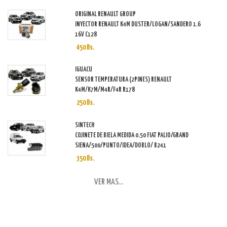
ORIGINAL RENAULT GROUP
INYECTOR RENAULT K4M DUSTER/LOGAN/SANDERO 1.6
16V C128
450 Bs.
IGUACU
SENSOR TEMPERATURA (2PINES) RENAULT
K4M/K7M/M4R/F4R R178
250 Bs.
SINTECH
COJINETE DE BIELA MEDIDA 0.50 FIAT PALIO/GRAND
SIENA/500/PUNTO/IDEA/DOBLO/ B241
350 Bs.
VER MAS...