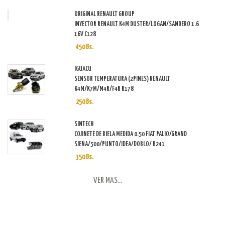
ORIGINAL RENAULT GROUP
INYECTOR RENAULT K4M DUSTER/LOGAN/SANDERO 1.6
16V C128
450 Bs.
IGUACU
SENSOR TEMPERATURA (2PINES) RENAULT
K4M/K7M/M4R/F4R R178
250 Bs.
SINTECH
COJINETE DE BIELA MEDIDA 0.50 FIAT PALIO/GRAND
SIENA/500/PUNTO/IDEA/DOBLO/ B241
350 Bs.
VER MAS...