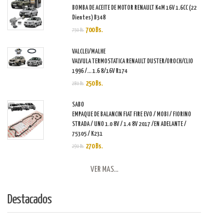
BOMBA DE ACEITE DE MOTOR RENAULT K4M 16V 1.6CC (22
Dientes) B348
700 Bs.
750 Bs.
VALCLEI/MALHE
VALVULA TERMOSTATICA RENAULT DUSTER/OROCH/CLIO
1996 /... 1.6 8/16V R174
250 Bs.
280 Bs.
SABO
EMPAQUE DE BALANCIN FIAT FIRE EVO / MOBI / FIORINO
STRADA / UNO 1.0 8V / 1.4 8V 2017 /EN ADELANTE /
75305 / K231
270 Bs.
290 Bs.
VER MAS...
Destacados