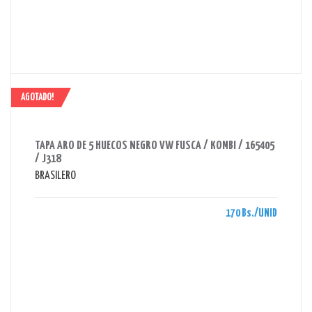
AGOTADO!
AHORRAS 170 BS.
TAPA ARO DE 5 HUECOS NEGRO VW FUSCA / KOMBI / 165405
/ J318
BRASILERO
170 Bs./UNID