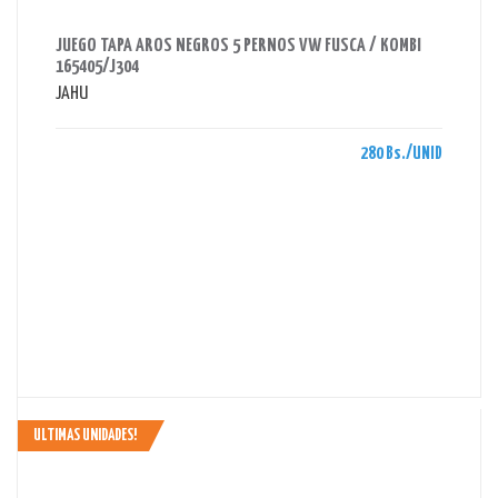
AHORRAS 280 BS.
JUEGO TAPA AROS NEGROS 5 PERNOS VW FUSCA / KOMBI
165405/J304
JAHU
280 Bs./UNID
ULTIMAS UNIDADES!
AHORRAS 250 BS.