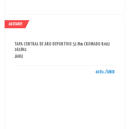
AGOTADO!
AHORRAS 40 BS.
TAPA CENTRAL DE ARO DEPORTIVO 51 Mm CROMADO R402
161841
JAHU
40 Bs./UNID