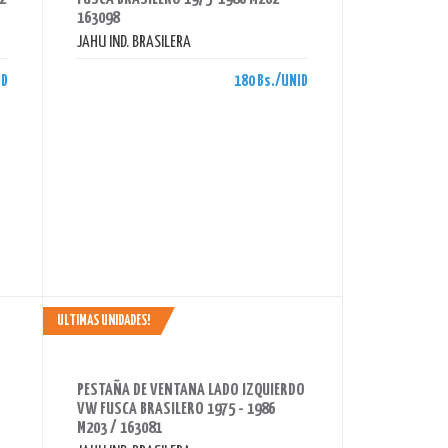
163098
JAHU IND. BRASILERA
ID
180 Bs./UNID
ULTIMAS UNIDADES!
AHORRAS 180 BS.
PESTAÑA DE VENTANA LADO IZQUIERDO
VW FUSCA BRASILERO 1975 - 1986
M203 / 163081