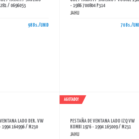
281 / 0696053
- 1986 700804 P314
JAHU
98 Bs./UNID
70 Bs./UN
AGOTADO!
AHORRAS 190 BS.
 VENTANA LADO DER. VW
PESTAÑA DE VENTANA LADO IZQ VW
- 1994 164996 / M230
KOMBI 1976 - 1994 165009 / M231
JAHU