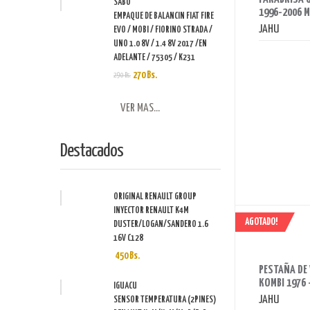
SABO
1996-2006 M
EMPAQUE DE BALANCIN FIAT FIRE
JAHU
EVO / MOBI / FIORINO STRADA /
UNO 1.0 8V / 1.4 8V 2017 /EN
ADELANTE / 75305 / K231
270 Bs.
290 Bs.
VER MAS...
Destacados
ORIGINAL RENAULT GROUP
INYECTOR RENAULT K4M
AGOTADO!
DUSTER/LOGAN/SANDERO 1.6
16V C128
AHORRAS 190 BS.
450 Bs.
PESTAÑA DE
KOMBI 1976 
IGUACU
JAHU
SENSOR TEMPERATURA (2PINES)