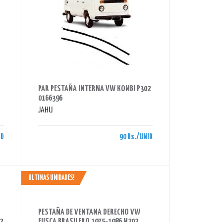
AHORRAS 90 BS.
PAR PESTAÑA INTERNA VW KOMBI P302
0166396
JAHU
ID
90 Bs./UNID
ULTIMAS UNIDADES!
AHORRAS 180 BS.
PESTAÑA DE VENTANA DERECHO VW
2
FUSCA BRASILERO 1975-1986 M202