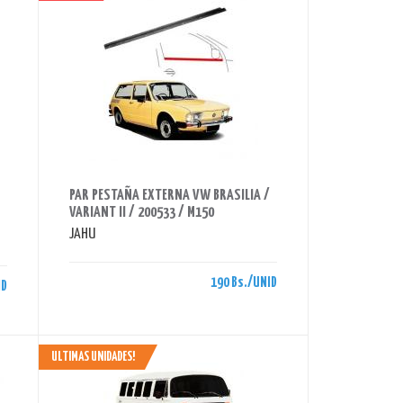
AHORRAS 190 BS.
PAR PESTAÑA EXTERNA VW BRASILIA /
VARIANT II / 200533 / M150
JAHU
190 Bs./UNID
ID
ULTIMAS UNIDADES!