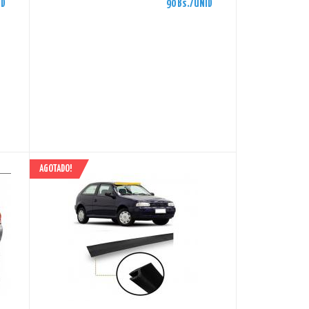
ID
90 Bs./UNID
AGOTADO!