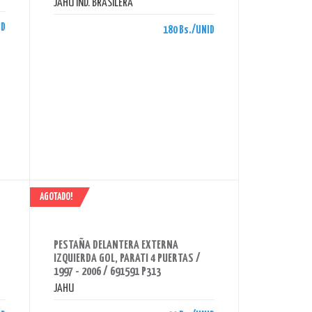
JAHU IND. BRASILERA
ID
180 Bs./UNID
AGOTADO!
AHORRAS 90 BS.
PESTAÑA DELANTERA EXTERNA
IZQUIERDA GOL, PARATI 4 PUERTAS /
1997 - 2006 / 691591 P313
JAHU