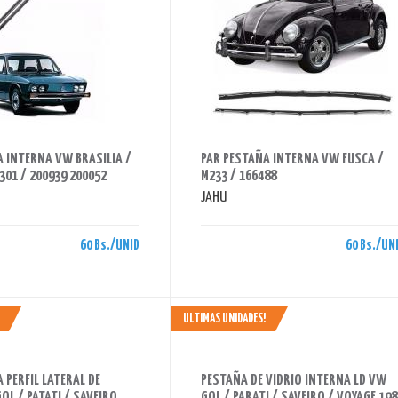
AHORRAS 60 BS.
 INTERNA VW BRASILIA /
PAR PESTAÑA INTERNA VW FUSCA /
P301 / 200939 200052
M233 / 166488
JAHU
60 Bs./UNID
60 Bs./UN
ULTIMAS UNIDADES!
AHORRAS 70 BS.
 PERFIL LATERAL DE
PESTAÑA DE VIDRIO INTERNA LD VW
OL / PATATI / SAVEIRO
GOL / PARATI / SAVEIRO / VOYAGE 198