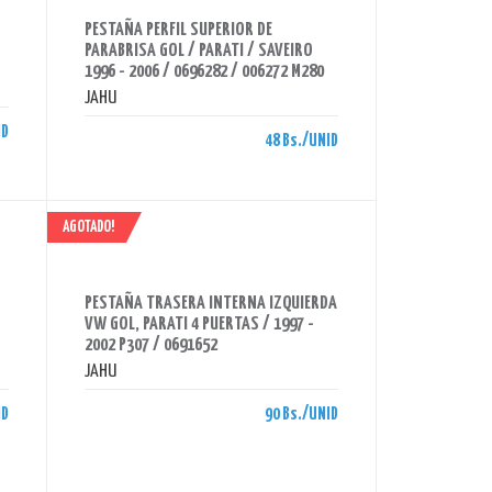
AHORRAS 48 BS.
PESTAÑA PERFIL SUPERIOR DE
PARABRISA GOL / PARATI / SAVEIRO
1996 - 2006 / 0696282 / 006272 M280
JAHU
ID
48 Bs./UNID
AGOTADO!
AHORRAS 90 BS.
PESTAÑA TRASERA INTERNA IZQUIERDA
VW GOL, PARATI 4 PUERTAS / 1997 -
2002 P307 / 0691652
JAHU
ID
90 Bs./UNID