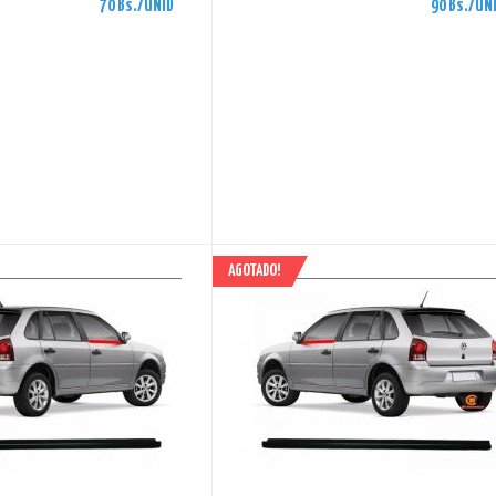
70 Bs./UNID
90 Bs./UN
AGOTADO!
AHORRAS 90 BS.