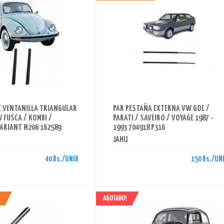
AHORRAS 150 BS.
E VENTANILLA TRIANGULAR
PAR PESTAÑA EXTERNA VW GOL /
 FUSCA / KOMBI /
PARATI / SAVEIRO / VOYAGE 1987 -
VARIANT M206 162589
1993 704918 P316
JAHU
40 Bs./UNID
150 Bs./UN
AGOTADO!