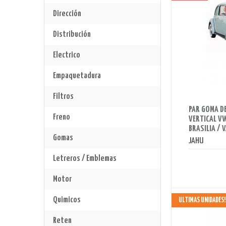
Dirección
Distribución
Electrico
Empaquetadura
Filtros
AHORRAS 40 BS.
PAR GOMA D
Freno
VERTICAL VW
BRASILIA / 
Gomas
JAHU
Letreros / Emblemas
Motor
Quimicos
ULTIMAS UNIDADES!
Reten