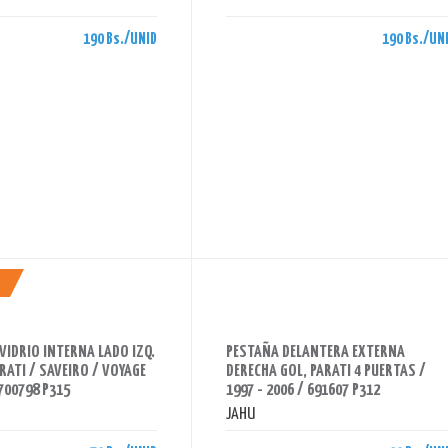
190 Bs./UNID
190 Bs./UN
AHORRAS 90 BS.
VIDRIO INTERNA LADO IZQ.
PESTAÑA DELANTERA EXTERNA
RATI / SAVEIRO / VOYAGE
DERECHA GOL, PARATI 4 PUERTAS /
 700798 P315
1997 - 2006 / 691607 P312
JAHU