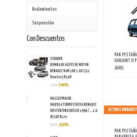
Rodamientos
Suspensión
Con Descuentos
AHORRAS 60 BS.
PAR PESTAÑA
SCHADEK
VARIANT II 
BOMBA DE ACEITE DE MOTOR
JAHU
RENAULT K4M 16V 1.6CC (22
Dientes) B348
700 Bs.
750 Bs.
VALCLEI/MALHE
VALVULA TERMOSTATICA RENAULT
ULTIMAS UNIDADES!
DUSTER/OROCH/CLIO 1996 /... 1.6
8/16V R174
AHORRAS 98 BS.
250 Bs.
280 Bs.
PAR PESTAÑA
PARABRISA G