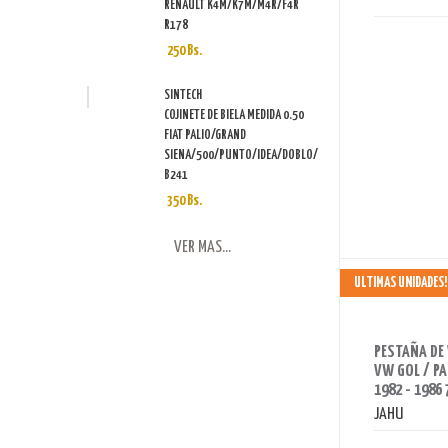
RENAULT K4M/K7M/M4R/F4R
R178
250 Bs.
SINTECH
COJINETE DE BIELA MEDIDA 0.50
FIAT PALIO/GRAND
SIENA/500/PUNTO/IDEA/DOBLO/
B241
350 Bs.
VER MAS...
ULTIMAS UNIDADES!
AHORRAS 70 BS.
PESTAÑA DE 
VW GOL / PA
1982 - 1986
JAHU