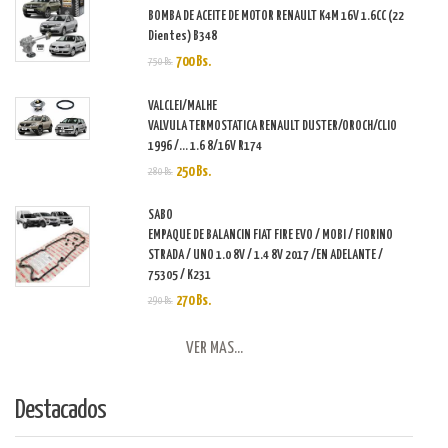
BOMBA DE ACEITE DE MOTOR RENAULT K4M 16V 1.6CC (22
Dientes) B348
700 Bs.
750 Bs.
VALCLEI/MALHE
VALVULA TERMOSTATICA RENAULT DUSTER/OROCH/CLIO
1996 /... 1.6 8/16V R174
250 Bs.
280 Bs.
SABO
EMPAQUE DE BALANCIN FIAT FIRE EVO / MOBI / FIORINO
STRADA / UNO 1.0 8V / 1.4 8V 2017 /EN ADELANTE /
75305 / K231
270 Bs.
290 Bs.
VER MAS...
Destacados