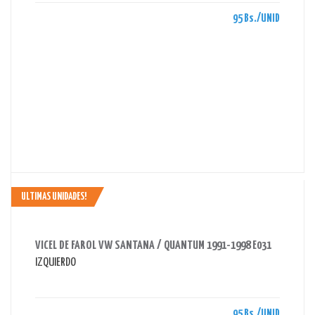
95 Bs./UNID
ULTIMAS UNIDADES!
AHORRAS 95 BS.
VICEL DE FAROL VW SANTANA / QUANTUM 1991-1998 E031
IZQUIERDO
95 Bs./UNID