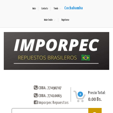
Cochabamba
Inicio
Contacto
Tienda
Iniciar Sesión
Registrarse
CBBA. 77490707
Precio Total:
0
CBBA. 77410063
0.00
Bs.
Imporpec Repuestos