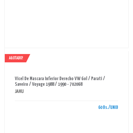
AGOTADO!
AHORRAS 60 BS.
Vicel De Mascara Inferior Derecho VW Gol / Parati /
Saveiro / Voyage 1988 / 1990 - 702068
JAHU
60 Bs./UNID