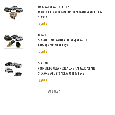
ORIGINAL RENAULT GROUP
INYECTOR RENAULT K4M DUSTER/LOGAN/SANDERO 1.6
16V C128
450 Bs.
IGUACU
SENSOR TEMPERATURA (2PINES) RENAULT
K4M/K7M/M4R/F4R R178
250 Bs.
SINTECH
COJINETE DE BIELA MEDIDA 0.50 FIAT PALIO/GRAND
SIENA/500/PUNTO/IDEA/DOBLO/ B241
350 Bs.
VER MAS...