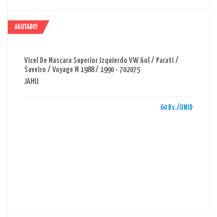
AGOTADO!
AHORRAS 60 BS.
Vicel De Mascara Superior Izquierdo VW Gol / Parati /
Saveiro / Voyage M 1988 / 1990 - 702075
JAHU
60 Bs./UNID