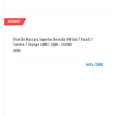
AGOTADO!
AHORRAS 60 BS.
Vicel De Mascara Superior Derecho VW Gol / Parati /
Saveiro / Voyage 1988 / 1990 - 702082
JAHU
60 Bs./UNID