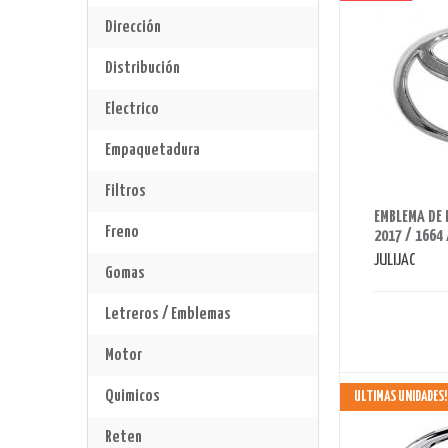
Dirección
Distribución
Electrico
Empaquetadura
Filtros
AHORRAS 90 BS.
EMBLEMA DE 
Freno
2017 / 1664 
JULIJAC
Gomas
Letreros / Emblemas
Motor
Quimicos
ULTIMAS UNIDADES!
Reten