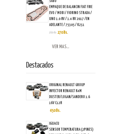
SABO
EMPAQUE DE BALANCIN FIAT FIRE
EVO / MOBI / FIORINO STRADA /
UNO 1.0 8V / 1.4 8V 2017 /EN
ADELANTE / 75305 / K231
270 Bs.
290 Bs.
VER MAS...
Destacados
ORIGINAL RENAULT GROUP
INYECTOR RENAULT K4M
DUSTER/LOGAN/SANDERO 1.6
16V C128
450 Bs.
IGUACU
SENSOR TEMPERATURA (2PINES)