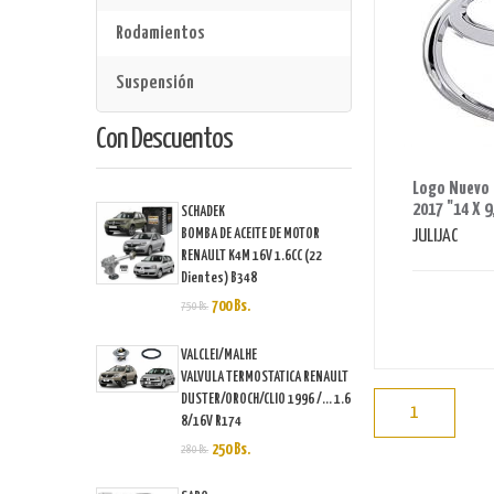
Rodamientos
Suspensión
Con Descuentos
AHORRAS 120 BS.
Logo Nuevo C
2017 "14 X 9
SCHADEK
BOMBA DE ACEITE DE MOTOR
JULIJAC
RENAULT K4M 16V 1.6CC (22
Dientes) B348
700 Bs.
750 Bs.
VALCLEI/MALHE
VALVULA TERMOSTATICA RENAULT
DUSTER/OROCH/CLIO 1996 /... 1.6
1
8/16V R174
250 Bs.
280 Bs.