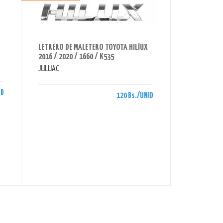
AHORRAS 120 BS.
LETRERO DE MALETERO TOYOTA HILlUX
2016 / 2020 / 1660 / K535
JULIJAC
ID
120 Bs./UNID