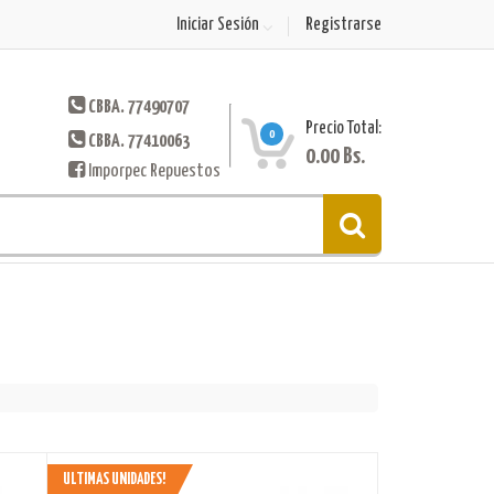
Iniciar Sesión
Registrarse
CBBA. 77490707
Precio Total:
0
CBBA. 77410063
0.00
Bs.
Imporpec Repuestos
ULTIMAS UNIDADES!