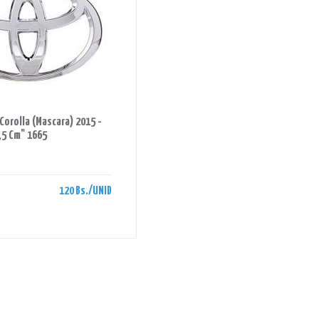
orolla (Mascara) 2015 -
,5 Cm" 1665
120 Bs./UNID