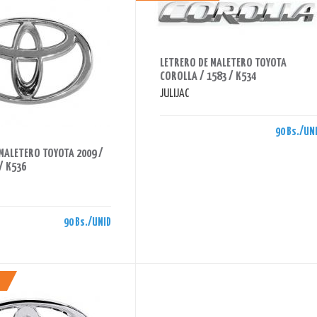
AHORRAS 90 BS.
LETRERO DE MALETERO TOYOTA
COROLLA / 1583 / K534
JULIJAC
90 Bs./UN
MALETERO TOYOTA 2009 /
/ K536
90 Bs./UNID