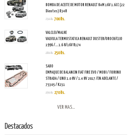
BOMBA DE ACEITE DE MOTOR RENAULT K4M 16V 1.6CC (22
Dientes) B348
700 Bs.
750 Bs.
VALCLEI/MALHE
VALVULA TERMOSTATICA RENAULT DUSTER/OROCH/CLIO
1996 /... 1.6 8/16V R174
250 Bs.
280 Bs.
SABO
EMPAQUE DE BALANCIN FIAT FIRE EVO / MOBI / FIORINO
STRADA / UNO 1.0 8V / 1.4 8V 2017 /EN ADELANTE /
75305 / K231
270 Bs.
290 Bs.
VER MAS...
Destacados