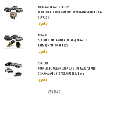
ORIGINAL RENAULT GROUP
INYECTOR RENAULT K4M DUSTER/LOGAN/SANDERO 1.6
16V C128
450 Bs.
IGUACU
SENSOR TEMPERATURA (2PINES) RENAULT
K4M/K7M/M4R/F4R R178
250 Bs.
SINTECH
COJINETE DE BIELA MEDIDA 0.50 FIAT PALIO/GRAND
SIENA/500/PUNTO/IDEA/DOBLO/ B241
350 Bs.
VER MAS...