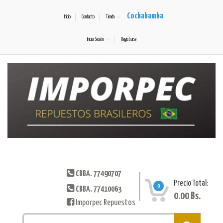
Cochabamba
Inicio
Contacto
Tienda
Iniciar Sesión
Registrarse
CBBA. 77490707
Precio Total:
0
CBBA. 77410063
0.00
Bs.
Imporpec Repuestos