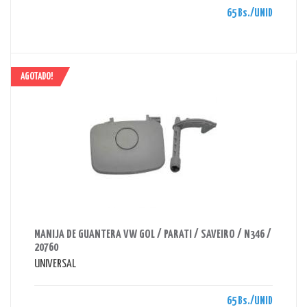
65 Bs./UNID
AGOTADO!
AHORRAS 65 BS.
MANIJA DE GUANTERA VW GOL / PARATI / SAVEIRO / N346 /
20760
UNIVERSAL
65 Bs./UNID