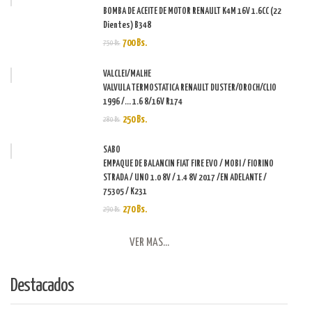
BOMBA DE ACEITE DE MOTOR RENAULT K4M 16V 1.6CC (22
Dientes) B348
700 Bs.
750 Bs.
VALCLEI/MALHE
VALVULA TERMOSTATICA RENAULT DUSTER/OROCH/CLIO
1996 /... 1.6 8/16V R174
250 Bs.
280 Bs.
SABO
EMPAQUE DE BALANCIN FIAT FIRE EVO / MOBI / FIORINO
STRADA / UNO 1.0 8V / 1.4 8V 2017 /EN ADELANTE /
75305 / K231
270 Bs.
290 Bs.
VER MAS...
Destacados