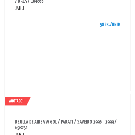
/ R315 / 164866
JAHU
58 Bs./UNID
AGOTADO!
AHORRAS 40 BS.
REJILLA DE AIRE VW GOL / PARATI / SAVEIRO 1996 - 1999 /
698231