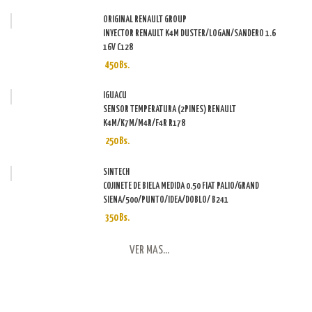
ORIGINAL RENAULT GROUP
INYECTOR RENAULT K4M DUSTER/LOGAN/SANDERO 1.6
16V C128
450 Bs.
IGUACU
SENSOR TEMPERATURA (2PINES) RENAULT
K4M/K7M/M4R/F4R R178
250 Bs.
SINTECH
COJINETE DE BIELA MEDIDA 0.50 FIAT PALIO/GRAND
SIENA/500/PUNTO/IDEA/DOBLO/ B241
350 Bs.
VER MAS...