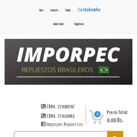
Cochabamba
Inicio
Contacto
Tienda
Iniciar Sesión
Registrarse
CBBA. 77490707
Precio Total:
0
CBBA. 77410063
0.00
Bs.
Imporpec Repuestos