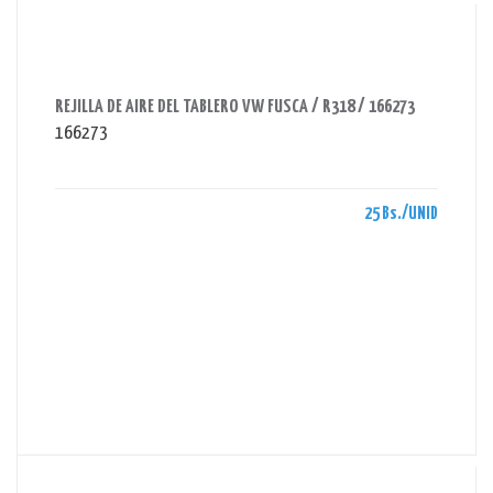
AHORRAS 25 BS.
REJILLA DE AIRE DEL TABLERO VW FUSCA / R318 / 166273
166273
25 Bs./UNID