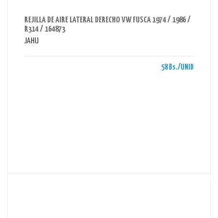
AHORRAS 58 BS.
REJILLA DE AIRE LATERAL DERECHO VW FUSCA 1974 / 1986 /
R314 / 164873
JAHU
58 Bs./UNID
AHORRAS 20 BS.