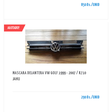
850 Bs./UNID
AGOTADO!
AHORRAS 290 BS.
MASCARA DELANTERA VW GOLF 1999 - 2007 / R710
JAHU
290 Bs./UNID