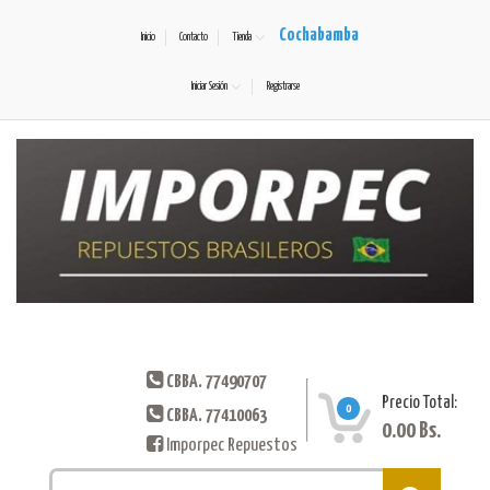
Cochabamba
Inicio
Contacto
Tienda
Iniciar Sesión
Registrarse
CBBA. 77490707
Precio Total:
0
CBBA. 77410063
0.00
Bs.
Imporpec Repuestos