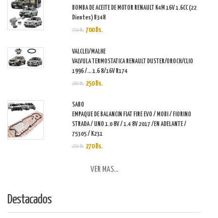
BOMBA DE ACEITE DE MOTOR RENAULT K4M 16V 1.6CC (22
Dientes) B348
700 Bs.
750 Bs.
VALCLEI/MALHE
VALVULA TERMOSTATICA RENAULT DUSTER/OROCH/CLIO
1996 /... 1.6 8/16V R174
250 Bs.
280 Bs.
SABO
EMPAQUE DE BALANCIN FIAT FIRE EVO / MOBI / FIORINO
STRADA / UNO 1.0 8V / 1.4 8V 2017 /EN ADELANTE /
75305 / K231
270 Bs.
290 Bs.
VER MAS...
Destacados