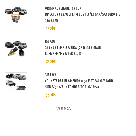
ORIGINAL RENAULT GROUP
INYECTOR RENAULT K4M DUSTER/LOGAN/SANDERO 1.6
16V C128
450 Bs.
IGUACU
SENSOR TEMPERATURA (2PINES) RENAULT
K4M/K7M/M4R/F4R R178
250 Bs.
SINTECH
COJINETE DE BIELA MEDIDA 0.50 FIAT PALIO/GRAND
SIENA/500/PUNTO/IDEA/DOBLO/ B241
350 Bs.
VER MAS...