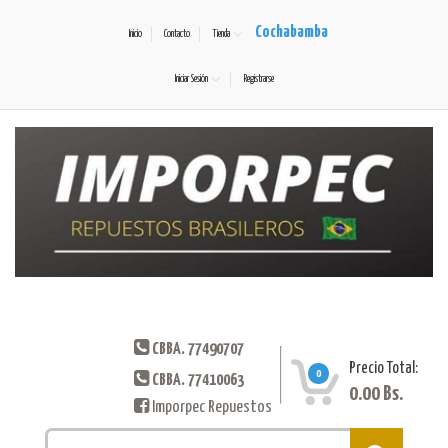
Cochabamba
Inicio
Contacto
Tienda
Iniciar Sesión
Registrarse
CBBA. 77490707
Precio Total:
0
CBBA. 77410063
0.00
Bs.
Imporpec Repuestos