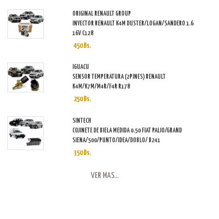
ORIGINAL RENAULT GROUP
INYECTOR RENAULT K4M DUSTER/LOGAN/SANDERO 1.6
16V C128
450 Bs.
IGUACU
SENSOR TEMPERATURA (2PINES) RENAULT
K4M/K7M/M4R/F4R R178
250 Bs.
SINTECH
COJINETE DE BIELA MEDIDA 0.50 FIAT PALIO/GRAND
SIENA/500/PUNTO/IDEA/DOBLO/ B241
350 Bs.
VER MAS...