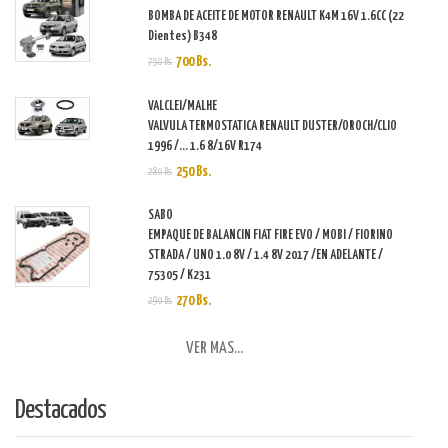
BOMBA DE ACEITE DE MOTOR RENAULT K4M 16V 1.6CC (22
Dientes) B348
700 Bs.
750 Bs.
VALCLEI/MALHE
VALVULA TERMOSTATICA RENAULT DUSTER/OROCH/CLIO
1996 /... 1.6 8/16V R174
250 Bs.
280 Bs.
SABO
EMPAQUE DE BALANCIN FIAT FIRE EVO / MOBI / FIORINO
STRADA / UNO 1.0 8V / 1.4 8V 2017 /EN ADELANTE /
75305 / K231
270 Bs.
290 Bs.
VER MAS...
Destacados