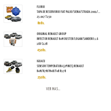
FLORIO
TAPA DE RESERVORIO FIAT PALIO/SIENA/STRADA 2001/...
23.047 T150
80 Bs.
ORIGINAL RENAULT GROUP
INYECTOR RENAULT K4M DUSTER/LOGAN/SANDERO 1.6
16V C128
450 Bs.
IGUACU
SENSOR TEMPERATURA (2PINES) RENAULT
K4M/K7M/M4R/F4R R178
250 Bs.
VER MAS...