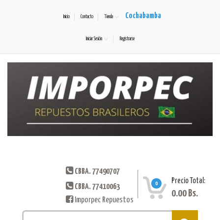
Cochabamba
Inicio
Contacto
Tienda
Iniciar Sesión
Registrarse
CBBA. 77490707
Precio Total:
0
CBBA. 77410063
0.00
Bs.
Imporpec Repuestos