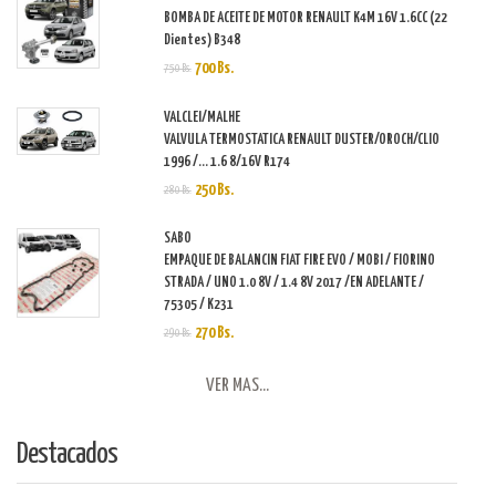
BOMBA DE ACEITE DE MOTOR RENAULT K4M 16V 1.6CC (22
Dientes) B348
700 Bs.
750 Bs.
VALCLEI/MALHE
VALVULA TERMOSTATICA RENAULT DUSTER/OROCH/CLIO
1996 /... 1.6 8/16V R174
250 Bs.
280 Bs.
SABO
EMPAQUE DE BALANCIN FIAT FIRE EVO / MOBI / FIORINO
STRADA / UNO 1.0 8V / 1.4 8V 2017 /EN ADELANTE /
75305 / K231
270 Bs.
290 Bs.
VER MAS...
Destacados