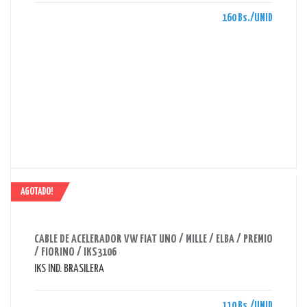
160 Bs./UNID
AGOTADO!
AHORRAS 110 BS.
CABLE DE ACELERADOR VW FIAT UNO / MILLE / ELBA / PREMIO
/ FIORINO / IKS3106
IKS IND. BRASILERA
110 Bs./UNID