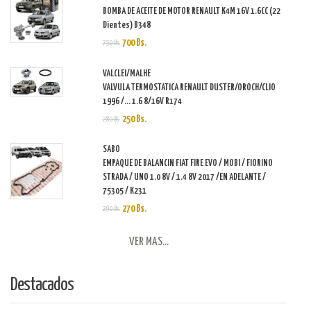
BOMBA DE ACEITE DE MOTOR RENAULT K4M 16V 1.6CC (22
Dientes) B348
700 Bs.
750 Bs.
VALCLEI/MALHE
VALVULA TERMOSTATICA RENAULT DUSTER/OROCH/CLIO
1996 /... 1.6 8/16V R174
250 Bs.
280 Bs.
SABO
EMPAQUE DE BALANCIN FIAT FIRE EVO / MOBI / FIORINO
STRADA / UNO 1.0 8V / 1.4 8V 2017 /EN ADELANTE /
75305 / K231
270 Bs.
290 Bs.
VER MAS...
Destacados