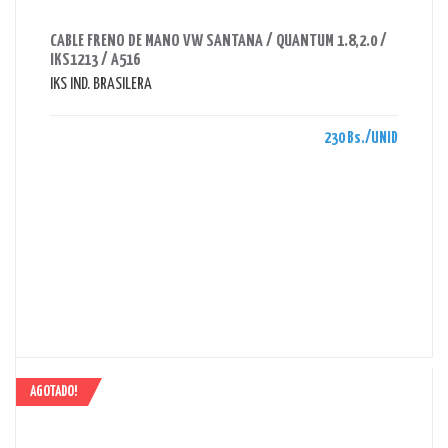
AHORRAS 230 BS.
CABLE FRENO DE MANO VW SANTANA / QUANTUM 1.8,2.0 /
IKS1213 / A516
IKS IND. BRASILERA
230 Bs./UNID
AGOTADO!
AHORRAS 76 BS.