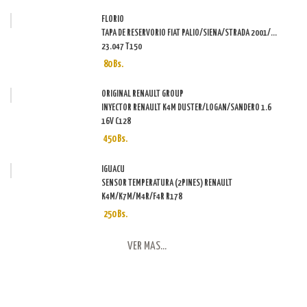
FLORIO
TAPA DE RESERVORIO FIAT PALIO/SIENA/STRADA 2001/...
23.047 T150
80 Bs.
ORIGINAL RENAULT GROUP
INYECTOR RENAULT K4M DUSTER/LOGAN/SANDERO 1.6
16V C128
450 Bs.
IGUACU
SENSOR TEMPERATURA (2PINES) RENAULT
K4M/K7M/M4R/F4R R178
250 Bs.
VER MAS...