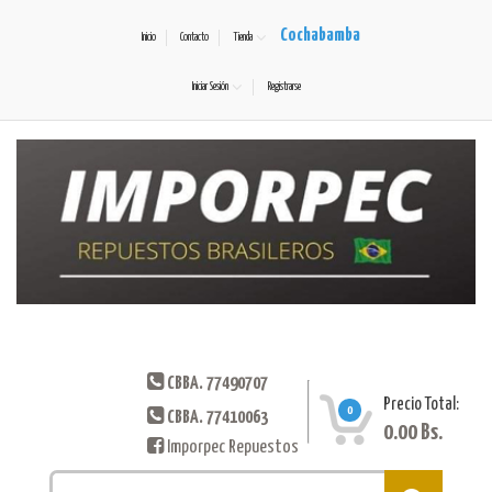
Cochabamba
Inicio
Contacto
Tienda
Iniciar Sesión
Registrarse
CBBA. 77490707
Precio Total:
0
CBBA. 77410063
0.00
Bs.
Imporpec Repuestos