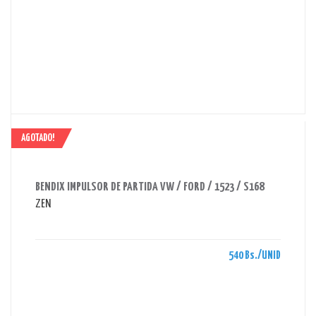
AGOTADO!
AHORRAS 540 BS.
BENDIX IMPULSOR DE PARTIDA VW / FORD / 1523 / S168
ZEN
540 Bs./UNID