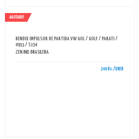
AGOTADO!
AHORRAS 240 BS.
BENDIX IMPULSOR DE PARTIDA VW GOL / GOLF / PARATI /
0933 / S154
ZEN IND. BRASILERA
240 Bs./UNID