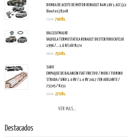
BOMBA DE ACEITE DE MOTOR RENAULT K4M 16V 1.6CC (22
Dientes) B348
700 Bs.
750 Bs.
VALCLEI/MALHE
VALVULA TERMOSTATICA RENAULT DUSTER/OROCH/CLIO
1996 /... 1.6 8/16V R174
250 Bs.
280 Bs.
SABO
EMPAQUE DE BALANCIN FIAT FIRE EVO / MOBI / FIORINO
STRADA / UNO 1.0 8V / 1.4 8V 2017 /EN ADELANTE /
75305 / K231
270 Bs.
290 Bs.
VER MAS...
Destacados