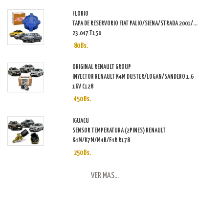
FLORIO
TAPA DE RESERVORIO FIAT PALIO/SIENA/STRADA 2001/...
23.047 T150
80 Bs.
ORIGINAL RENAULT GROUP
INYECTOR RENAULT K4M DUSTER/LOGAN/SANDERO 1.6
16V C128
450 Bs.
IGUACU
SENSOR TEMPERATURA (2PINES) RENAULT
K4M/K7M/M4R/F4R R178
250 Bs.
VER MAS...