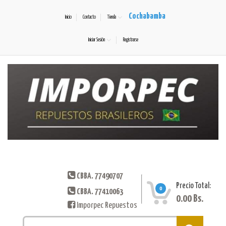
Cochabamba
Inicio
Contacto
Tienda
Iniciar Sesión
Registrarse
CBBA. 77490707
Precio Total:
0
CBBA. 77410063
0.00
Bs.
Imporpec Repuestos