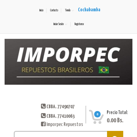
Cochabamba
Inicio
Contacto
Tienda
Iniciar Sesión
Registrarse
CBBA. 77490707
Precio Total:
0
CBBA. 77410063
0.00
Bs.
Imporpec Repuestos