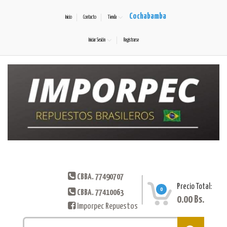
Cochabamba
Inicio
Contacto
Tienda
Iniciar Sesión
Registrarse
CBBA. 77490707
Precio Total:
0
CBBA. 77410063
0.00
Bs.
Imporpec Repuestos