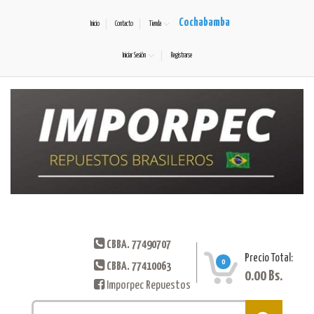
Cochabamba
Inicio
Contacto
Tienda
Iniciar Sesión
Registrarse
CBBA. 77490707
Precio Total:
0
CBBA. 77410063
0.00
Bs.
Imporpec Repuestos