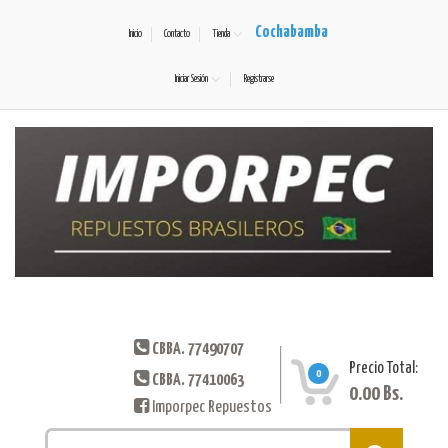
Cochabamba
Inicio
Contacto
Tienda
Iniciar Sesión
Registrarse
CBBA. 77490707
Precio Total:
0
CBBA. 77410063
0.00
Bs.
Imporpec Repuestos