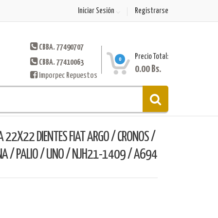
Iniciar Sesión
Registrarse
CBBA. 77490707
Precio Total:
0
CBBA. 77410063
0.00
Bs.
Imporpec Repuestos
 22X22 DIENTES FIAT ARGO / CRONOS /
ENA / PALIO / UNO / NJH21-1409 / A694