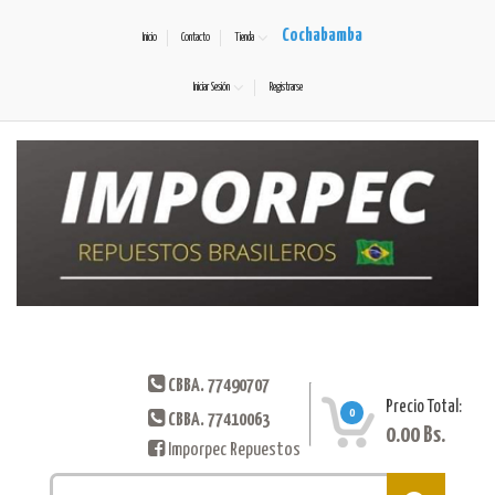
Cochabamba
Inicio
Contacto
Tienda
Iniciar Sesión
Registrarse
CBBA. 77490707
Precio Total:
0
CBBA. 77410063
0.00
Bs.
Imporpec Repuestos