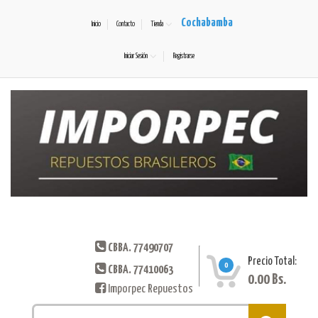
Cochabamba
Inicio
Contacto
Tienda
Iniciar Sesión
Registrarse
CBBA. 77490707
Precio Total:
0
CBBA. 77410063
0.00
Bs.
Imporpec Repuestos