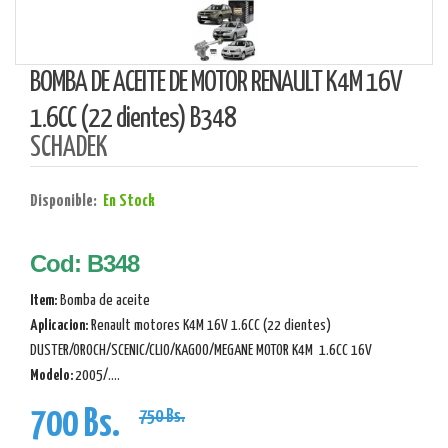
BOMBA DE ACEITE DE MOTOR RENAULT K4M 16V
1.6CC (22 dientes) B348
SCHADEK
Disponible:
En Stock
Cod: B348
Item:
Bomba de aceite
Aplicacion
:
Renault motores K4M 16V 1.6CC (22 dientes)
DUSTER/OROCH/SCENIC/CLIO/KAGOO/MEGANE MOTOR K4M 1.6CC 16V
Modelo:
2005/....
700 Bs.
750 Bs.