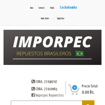
Cochabamba
Inicio
Contacto
Tienda
Iniciar Sesión
Registrarse
CBBA. 77490707
Precio Total:
0
CBBA. 77410063
0.00
Bs.
Imporpec Repuestos