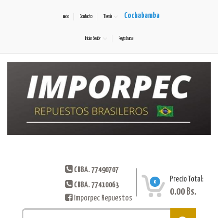
Cochabamba
Inicio
Contacto
Tienda
Iniciar Sesión
Registrarse
CBBA. 77490707
Precio Total:
0
CBBA. 77410063
0.00
Bs.
Imporpec Repuestos